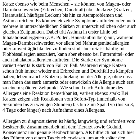
Katze ebenso wie beim Menschen – sie können von Magen- oder
Darmbeschwerden (Erbrechen, Durchfall) über Juckreiz (Kratzen,
Haarausfall, häufiges Lecken) bis hin zu Atemproblemen und
Asthma reichen. Es können einzelne Symptome auftreten oder auch
mehrere in unterschiedlichen Stärken zu unterschiedlichen oder auch
gleichen Zeitpunkten. Dabei tritt Asthma in erster Linie bei
Inhalationsallergenen (z.B. Pollen, Hausstaubmilben) auf, während
Magen-Darmbeschwerden vor allem bei Nahrungsmittelallergien
oder -unverträglichkeiten zu finden sind. Juckreiz ist häufig mit
Flohbissallergien assoziiert, kann aber ebenso bei Futtermittel- oder
auch Inhalationsallergien auftreten. Die Stärke der Symptome
variiert ebenfalls stark von Fall zu Fall. Während einige Katzen
schon früh immer wieder mit Erbrechen und Durchfall zu kämpfen
haben, leben manche Katzen jahrelang mit der Allergie, ohne dass
man ihnen das stark anmerkt oder entwickeln die Allergie auch erst
zu einem späteren Zeitpunkt. Wie schnell nach Aufnahme des
Allergens eine Reaktion bemerkbar ist, variiert ebenso stark: Bei
Katzen zeigen sich Reaktionen vom Sofort-Typ (innerhalb von
Sekunden bis zu wenigen Stunden) bis hin zum Spät-Typ (bis zu 3,
4 Tage oder länger) nach Aufnahme eines Allergens.
Allergien zu diagnostizieren ist häufig langwierig und erfordert vom
Besitzer die Zusammenarbeit mit dem Tierarzt sowie Geduld,
Konsequenz und genaue Beobachtungen. Als hilfreich hat sich hier
das Führen von einem Tagebuch erwiesen, um auch später den