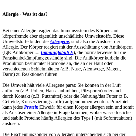
Allergie - Was ist das?
Bei einer Allergie reagiert das Immunsystem des Körpers auf
körperfremde aber eigentlich unschädliche Umweltstoffe. Diese
Umweltstoffe bilden die
Allergene
, sind also die Auslöser der
Allergie. Der Körper reagiert mit der Ausschüttung von Antikörpern
(IgE-Antikörper →
Immunglobuli E
), die normalerweise für die
Parasitenbekämpfung zuständig sind. Die Antikörper kurbeln die
Produktion bestimmter Hormone an, die an der Haut oder
verschiedenen Schleimhäuten (z.B. Nase, Atemwege, Magen,
Darm) zu Reaktionen führen.
Die Umwelt hält viele Allergene parat: Sie können in der Luft
auftreten (z.B. Pollen, Hausstaubmilben, Pilzsporen) oder auch
durch Kontakt (z.B. Putzmittel) oder die Nahrung/das Futter (z.B.
Getreide, Konservierungsstoffe) aufgenommen werden. Prinzipiell
kann jedes
Protein
(Eiweiß) für einen Körper allergen sein und somit
als Auslöser einer Allergie in Frage kommen, wobei wasserlösliche
und stabile Proteine häufig Allergien des Typs I (mit Sofortreaktion)
auslösen.
Die Erscheinungsbilder von Allergien unterscheiden sich bei der