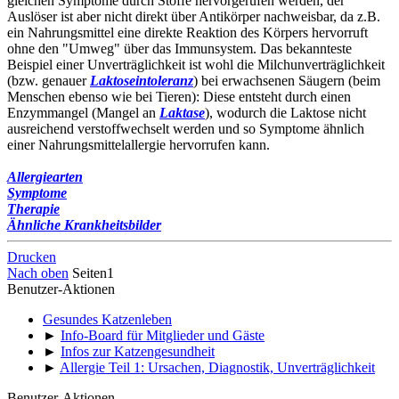
gleichen Symptome durch Stoffe hervorgerufen werden, der
Auslöser ist aber nicht direkt über Antikörper nachweisbar, da z.B.
ein Nahrungsmittel eine direkte Reaktion des Körpers hervorruft
ohne den "Umweg" über das Immunsystem. Das bekannteste
Beispiel einer Unverträglichkeit ist wohl die Milchunverträglichkeit
(bzw. genauer
Laktoseintoleranz
) bei erwachsenen Säugern (beim
Menschen ebenso wie bei Tieren): Diese entsteht durch einen
Enzymmangel (Mangel an
Laktase
), wodurch die Laktose nicht
ausreichend verstoffwechselt werden und so Symptome ähnlich
einer Nahrungsmittelallergie hervorrufen kann.
Allergiearten
Symptome
Therapie
Ähnliche Krankheitsbilder
Drucken
Nach oben
Seiten
1
Benutzer-Aktionen
Gesundes Katzenleben
►
Info-Board für Mitglieder und Gäste
►
Infos zur Katzengesundheit
►
Allergie Teil 1: Ursachen, Diagnostik, Unverträglichkeit
Benutzer-Aktionen