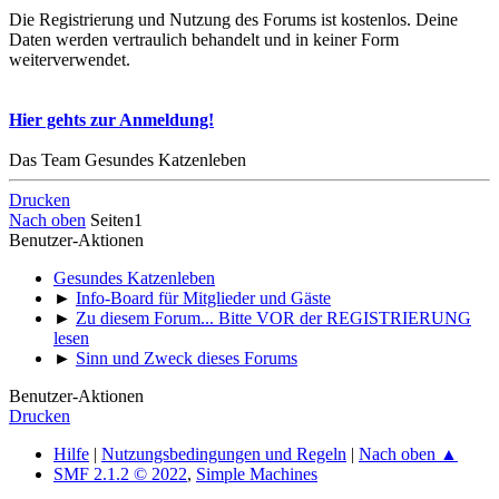
Die Registrierung und Nutzung des Forums ist kostenlos. Deine
Daten werden vertraulich behandelt und in keiner Form
weiterverwendet.
Hier gehts zur Anmeldung!
Das Team Gesundes Katzenleben
Drucken
Nach oben
Seiten
1
Benutzer-Aktionen
Gesundes Katzenleben
►
Info-Board für Mitglieder und Gäste
►
Zu diesem Forum... Bitte VOR der REGISTRIERUNG
lesen
►
Sinn und Zweck dieses Forums
Benutzer-Aktionen
Drucken
Hilfe
|
Nutzungsbedingungen und Regeln
|
Nach oben ▲
SMF 2.1.2 © 2022
,
Simple Machines